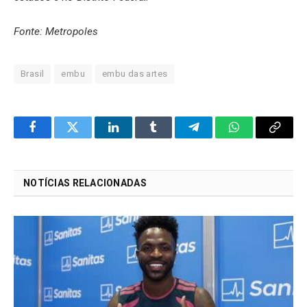
Fonte: Metropoles
Brasil
embu
embu das artes
Facebook
Twitter
LinkedIn
Tumblr
Telegram
WhatsApp
Copy
Link
NOTÍCIAS RELACIONADAS