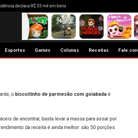
idência declara R$ 33 mil em bens
 de queijo parmesão com
Esportes
Games
Colunas
Receitas
Fale co
arde, o
biscoitinho de parmesão com goiabada
é
áceis de encontrar, basta levar a massa para assar por
 rendimento da receita é ainda melhor: são 50 porções