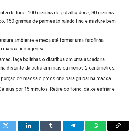
nha de trigo, 100 gramas de polvilho doce, 80 gramas
co, 150 gramas de parmesão ralado fino e misture bem
atura ambiente e mexa até formar uma farofinha.
uma massa homogênea.
as, faça bolinhas e distribua em uma assadeira
nha distante da outra em mais ou menos 2 centímetros.
 porção de massa e pressione para grudar na massa.
lsius por 15 minutos. Retire do forno, deixe esfriar e
ok
Twitter
LinkedIn
Tumblr
Telegram
WhatsApp
Copy