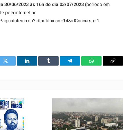
ia 30/06/2023 às 16h do dia 03/07/2023
(período em
te pela internet no
oPaginaInterna.do?idInstituicao=14&idConcurso=1
ok
Twitter
LinkedIn
Tumblr
Telegram
WhatsApp
Copy
Link