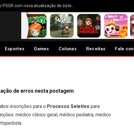
PS5 deve receber melhorias no PSSR com nova atualização de sistema
esso seletivo para médicos
Esportes
Games
Colunas
Receitas
Fale co
cação de erros nesta postagem
abre inscrições para o
Processo Seletivo
para
unções: médico clínico geral, médico pediatra, médico
rtopedista.