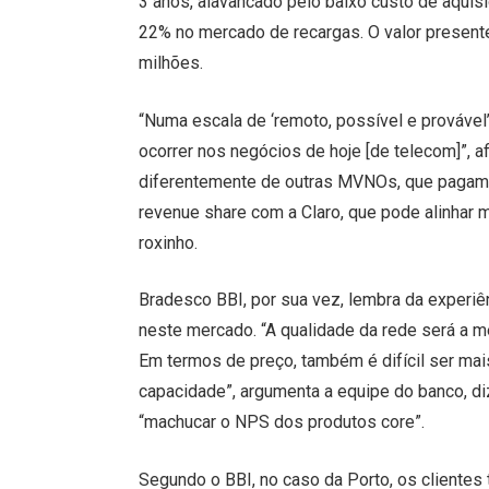
3 anos, alavancado pelo baixo custo de aquisi
22% no mercado de recargas. O valor presente
milhões.
“Numa escala de ‘remoto, possível e provável
ocorrer nos negócios de hoje [de telecom]”, a
diferentemente de outras MVNOs, que pagam 
revenue share com a Claro, que pode alinhar 
roxinho.
Bradesco BBI, por sua vez, lembra da experiê
neste mercado. “A qualidade da rede será a 
Em termos de preço, também é difícil ser ma
capacidade”, argumenta a equipe do banco, di
“machucar o NPS dos produtos core”.
Segundo o BBI, no caso da Porto, os clientes