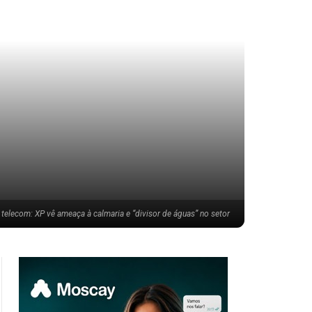
telecom: XP vê ameaça à calmaria e “divisor de águas” no setor