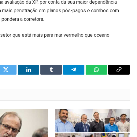
na avaliação da XP, por conta da sua maior dependência
tem mais penetração em planos pós-pagos e combos com
 pondera a corretora.
setor que está mais para mar vermelho que oceano
ok
Twitter
LinkedIn
Tumblr
Telegram
WhatsApp
Copy
Link