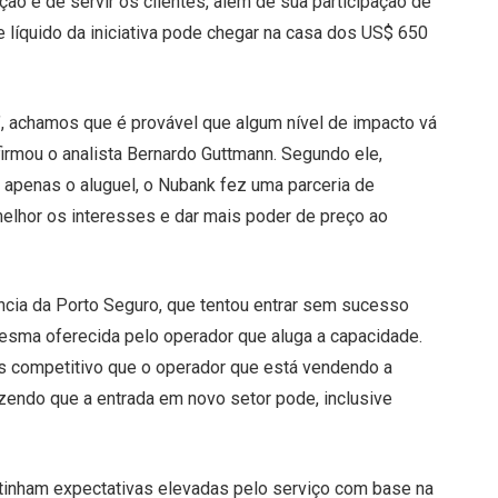
ção e de servir os clientes, além de sua participação de
 líquido da iniciativa pode chegar na casa dos US$ 650
’, achamos que é provável que algum nível de impacto vá
firmou o analista Bernardo Guttmann. Segundo ele,
apenas o aluguel, o Nubank fez uma parceria de
melhor os interesses e dar mais poder de preço ao
ncia da Porto Seguro, que tentou entrar sem sucesso
mesma oferecida pelo operador que aluga a capacidade.
is competitivo que o operador que está vendendo a
zendo que a entrada em novo setor pode, inclusive
 tinham expectativas elevadas pelo serviço com base na