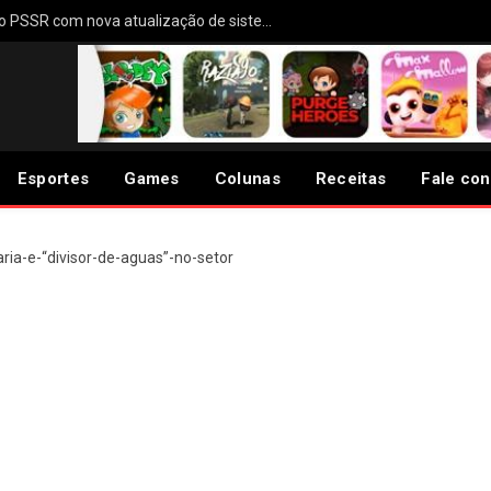
PS5 deve receber melhorias no PSSR com nova atualização de sistema
Esportes
Games
Colunas
Receitas
Fale co